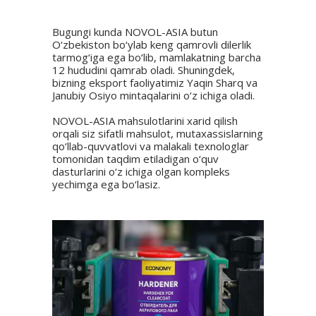
Bugungi kunda NOVOL-ASIA butun
O‘zbekiston bo‘ylab keng qamrovli dilerlik
tarmog‘iga ega bo‘lib, mamlakatning barcha
12 hududini qamrab oladi. Shuningdek,
bizning eksport faoliyatimiz Yaqin Sharq va
Janubiy Osiyo mintaqalarini o‘z ichiga oladi.
NOVOL-ASIA mahsulotlarini xarid qilish
orqali siz sifatli mahsulot, mutaxassislarning
qo‘llab-quvvatlovi va malakali texnologlar
tomonidan taqdim etiladigan o‘quv
dasturlarini o‘z ichiga olgan kompleks
yechimga ega bo‘lasiz.