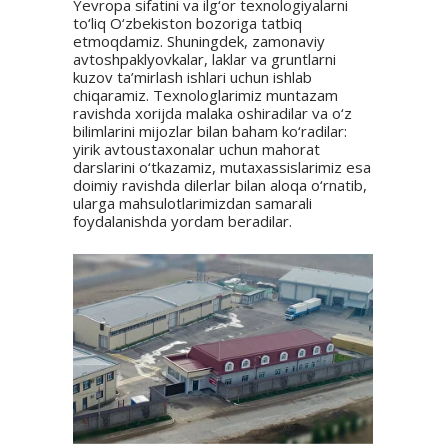
Yevropa sifatini va ilg‘or texnologiyalarni
to‘liq O‘zbekiston bozoriga tatbiq
etmoqdamiz. Shuningdek, zamonaviy
avtoshpaklyovkalar, laklar va gruntlarni
kuzov ta’mirlash ishlari uchun ishlab
chiqaramiz. Texnologlarimiz muntazam
ravishda xorijda malaka oshiradilar va o‘z
bilimlarini mijozlar bilan baham ko‘radilar:
yirik avtoustaxonalar uchun mahorat
darslarini o‘tkazamiz, mutaxassislarimiz esa
doimiy ravishda dilerlar bilan aloqa o‘rnatib,
ularga mahsulotlarimizdan samarali
foydalanishda yordam beradilar.