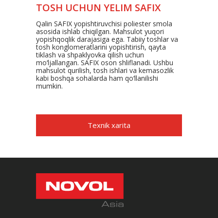
TOSH UCHUN YELIM SAFIX
Qalin SAFIX yopishtiruvchisi poliester smola
asosida ishlab chiqilgan. Mahsulot yuqori
yopishqoqlik darajasiga ega. Tabiiy toshlar va
tosh konglomeratlarini yopishtirish, qayta
tiklash va shpaklyovka qilish uchun
mo‘ljallangan. SAFIX oson shliflanadi. Ushbu
mahsulot qurilish, tosh ishlari va kemasozlik
kabi boshqa sohalarda ham qo‘llanilishi
mumkin.
Texnik xarita